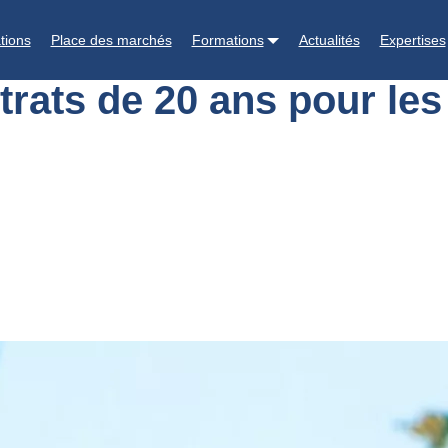
es contrats de 20 ans pour les éleveurs intégrés chez Pilgrim’s
tions
Place des marchés
Formations
Actualités
Expertises
rats de 20 ans pour les