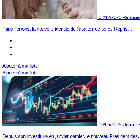
08/12/2025
Renouve
Paris Terroirs, la nouvelle identité de l’abattoir de porcs Repris…
Ajouter à ma liste
Ajouter à ma liste
10/06/2025
Un oeil 
Depuis son investiture en janvier dernier, le nouveau Président de