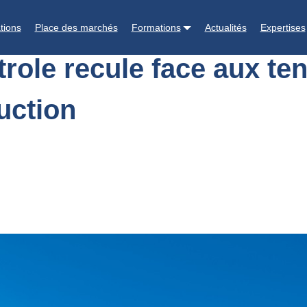
co : le pétrole recule face aux tensions commerciales et aux prévision
tions
Place des marchés
Formations
Actualités
Expertises
pétrole recule face aux 
uction