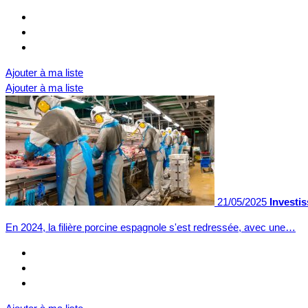
Ajouter à ma liste
Ajouter à ma liste
21/05/2025
Investi
En 2024, la filière porcine espagnole s'est redressée, avec une…