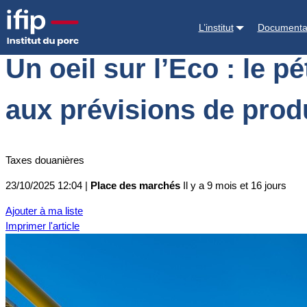
Accueil
Place des marchés
Actualités des marchés
Un oeil sur l’E
L’institut
Documenta
Un oeil sur l’Eco : le 
aux prévisions de prod
Taxes douanières
23/10/2025 12:04 |
Place des marchés
Il y a 9 mois et 16 jours
Ajouter à ma liste
Imprimer l'article