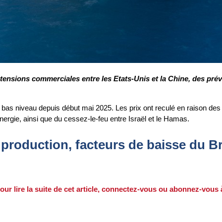
s tensions commerciales entre les Etats-Unis et la Chine, des pr
us bas niveau depuis début mai 2025. Les prix ont reculé en raison de
nergie, ainsi que du cessez-le-feu entre Israël et le Hamas.
e production, facteurs de baisse du B
our lire la suite de cet article, connectez-vous ou abonnez-vous