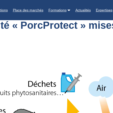
à jour
tions
Place des marchés
Formations
Actualités
Expertises
té « PorcProtect » mise