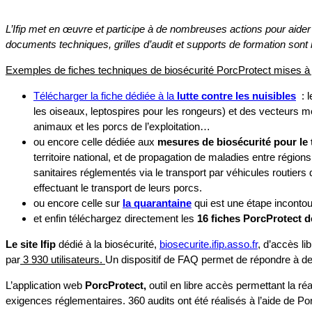
L’Ifip met en œuvre et participe à de nombreuses actions pour aider 
documents techniques, grilles d’audit et supports de formation sont 
Exemples de fiches techniques de biosécurité PorcProtect mises à j
Télécharger la fiche dédiée à la
lutte contre les nuisibles
: l
les oiseaux, leptospires pour les rongeurs) et des vecteurs mé
animaux et les porcs de l’exploitation…
ou encore celle dédiée aux
mesures de biosécurité pour le
territoire national, et de propagation de maladies entre régio
sanitaires réglementés via le transport par véhicules routiers
effectuant le transport de leurs porcs.
ou encore celle sur
la quarantaine
qui est une étape inconto
et enfin téléchargez directement les
16 fiches PorcProtect d
Le site Ifip
dédié à la biosécurité,
biosecurite.ifip.asso.fr
, d’accès li
par
3 930 utilisateurs.
Un dispositif de FAQ permet de répondre à des
L’application web
PorcProtect,
outil en libre accès permettant la réa
exigences réglementaires. 360 audits ont été réalisés à l’aide de Po