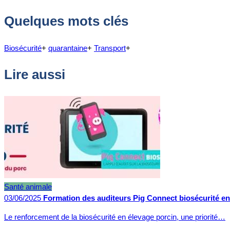
Quelques mots clés
Biosécurité
+
quarantaine
+
Transport
+
Lire aussi
Santé animale
03/06/2025
Formation des auditeurs Pig Connect biosécurité en
Le renforcement de la biosécurité en élevage porcin, une priorité…