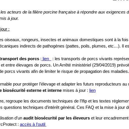
les acteurs de la filière porcine française à répondre aux exigences 
mis à jour.
our :
es oiseaux, rongeurs, insectes et animaux domestiques sont à la fois
caniques indirects de pathogènes (pattes, poils, plumes, etc…). Il est 
 transport des porcs
:
lien
: les transports de porcs vivants représen
ns et entre élevages de porcs. Un Arrêté ministériel (29/04/2019) pré
 de porcs vivants afin de limiter le risque de propagation des maladie
urnable pour protéger l’élevage et adapter les futurs reproducteurs a
e biosécurité externe et interne
mises à jour :
lien
bre, regroupe les documents techniques de l’Ifip et les textes réglemen
 questions techniques d’intérêt général. Ces FAQ et la mise à jour du
lisation d’un
audit biosécurité par les éleveurs
et leur encadrement 
rcProtect :
accès à l’outil