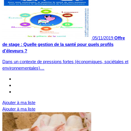
05/11/2019
Offre
de stage : Quelle gestion de la santé pour quels profils
d’éleveurs ?
Dans un contexte de pressions fortes (économiques, sociétales et
environnementales)…
Ajouter à ma liste
Ajouter à ma liste