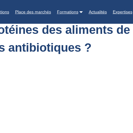
rage : une alternative à l’usage des antibiotiques ?
tions
Place des marchés
Formations
Actualités
Expertises
otéines des aliments de
s antibiotiques ?