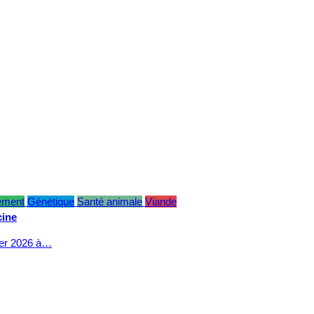
ement
Génétique
Santé animale
Viande
cine
ier 2026 à…