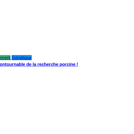
ement
Génétique
contournable de la recherche porcine !