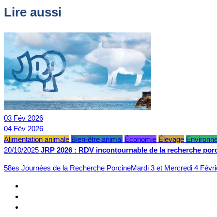
Lire aussi
03
Fév
2026
04
Fév
2026
Alimentation animale
Bien-être animal
Économie
Élevage
Environn
20/10/2025
JRP 2026 : RDV incontournable de la recherche por
58es Journées de la Recherche PorcineMardi 3 et Mercredi 4 Févr