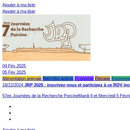
Ajouter à ma liste
Ajouter à ma liste
04
Fév
2025
05
Fév
2025
Alimentation animale
Bien-être animal
Économie
Élevage
Environn
18/12/2024
JRP 2025 : inscrivez-vous et participez à ce RDV in
57es Journées de la Recherche PorcineMardi 4 et Mercredi 5 Févr
Ajouter à ma liste