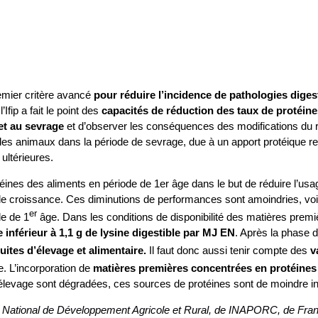
remier critère avancé
pour réduire l’incidence de pathologies diges
fip a fait le point des
capacités de réduction des taux de protéin
let au sevrage
et d’observer les conséquences des modifications du
 animaux dans la période de sevrage, due à un apport protéique restr
 ultérieures.
téines des aliments en période de 1er âge dans le but de réduire l’usag
de croissance. Ces diminutions de performances sont amoindries, voire
er
e de 1
âge. Dans les conditions de disponibilité des matières premi
e inférieur à 1,1 g de lysine digestible par MJ EN
. Après la phase 
ites d’élevage et alimentaire.
Il faut donc aussi tenir compte des
v
e. L’incorporation de
matières premières concentrées en protéines 
d’élevage sont dégradées, ces sources de protéines sont de moindre in
e National de Développement Agricole et Rural, de INAPORC, de Franc