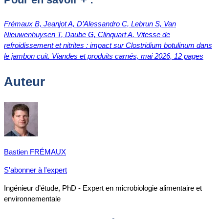
Frémaux B, Jeanjot A, D’Alessandro C, Lebrun S, Van
Nieuwenhuysen T, Daube G, Clinquart A.
Vitesse de
refroidissement et nitrites : impact sur Clostridium botulinum dans
le jambon cuit.
Viandes et produits carnés, mai 2026, 12 pages
Auteur
Bastien FRÉMAUX
S'abonner à l'expert
Ingénieur d’étude, PhD - Expert en microbiologie alimentaire et
environnementale