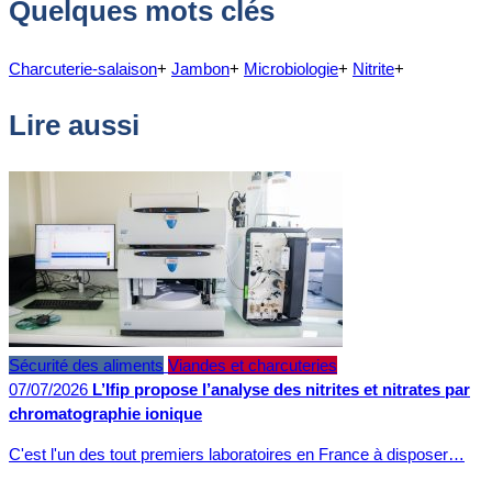
Quelques mots clés
Charcuterie-salaison
+
Jambon
+
Microbiologie
+
Nitrite
+
Lire aussi
Sécurité des aliments
Viandes et charcuteries
07/07/2026
L’Ifip propose l’analyse des nitrites et nitrates par
chromatographie ionique
C'est l'un des tout premiers laboratoires en France à disposer…