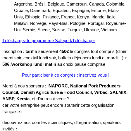
Argentine, Brésil, Belgique, Cameroun, Canada, Colombie,
Croatie, Danemark, Equateur, Espagne, Estonie, Etats-
Unis, Ethiopie, Finlande, France, Kenya, Irlande, Italie,
Malawi, Norvège, Pays-Bas, Pologne, Portugal, Royaume-
Uni, Serbie, Suède, Suisse, Turquie, Ukraine, Vietnam
Téléchargez le programme Safepork
Télécharger
Inscription :
tarif
à seulement
450€
le congrès tout compris (diner
mardi soir, cocktail lundi soir, buffets déjeuners lundi et mardi…)
+
50€ /workshop lundi matin
au choix pause comprise
Pour participer à ce congrès : inscrivez vous !
Merci à nos sponsors :
INAPORC
,
National Pork Producers
Council, Danish Agriculture & Food Council, Virbac, SALMIX,
ANSP, Kersia
, et d’autres à venir ?
car votre entreprise peut encore soutenir cette organisation
française :
découvrez nos comités scientifiques, d’organisation, speakers
invités :