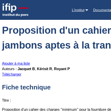
Accueil
Documentations
Proposition d'un cahier des charges "mini
L’institut
Documenta
Proposition d'un cahie
jambons aptes à la tra
Ajouter à ma liste
Auteurs :
Jacquet B
,
Kérisit R
,
Royant P
Télécharger
Fiche technique
Titre :
Proposition d'un cahier des charges "minimum" pour la fourniture d