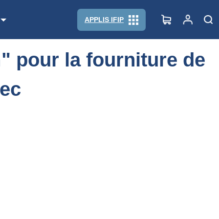
bon sec
APPLIS IFIP
 pour la fourniture de
sec