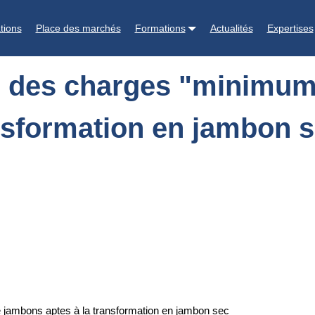
mum" pour la fourniture de jambons aptes à la transformation en jam
tions
Place des marchés
Formations
Actualités
Expertises
r des charges "minimum"
nsformation en jambon 
e jambons aptes à la transformation en jambon sec