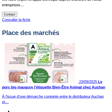
entreprises…
Contact
Consulter la fiche
Place des marchés
23/09/2025
Le
porc bio inaugure l’étiquette Bien-Être Animal chez Auchan
À l’issue d’une démarche conjointe entre le distributeur Auchan
et…