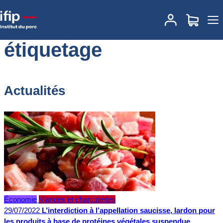
Accueil
étiquetage
étiquetage
Actualités
Économie
Viandes et charcuteries
29/07/2022
L’interdiction à l’appellation saucisse, lardon pour
les produits à base de protéines végétales suspendue