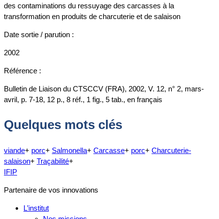
des contaminations du ressuyage des carcasses à la
transformation en produits de charcuterie et de salaison
Date sortie / parution :
2002
Référence :
Bulletin de Liaison du CTSCCV (FRA), 2002, V. 12, n° 2, mars-
avril, p. 7-18, 12 p., 8 réf., 1 fig., 5 tab., en français
Quelques mots clés
viande
+
porc
+
Salmonella
+
Carcasse
+
porc
+
Charcuterie-
salaison
+
Traçabilité
+
IFIP
Partenaire de vos innovations
L’institut
Nos missions