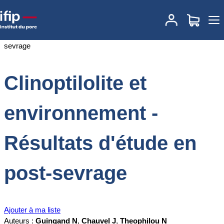
Accueil
Documentations
Clinoptilolite et environnement - Résultats
d'étude en post-sevrage
Clinoptilolite et
environnement -
Résultats d'étude en
post-sevrage
Ajouter à ma liste
Auteurs :
Guingand N
,
Chauvel J
,
Theophilou N