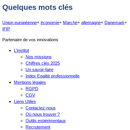
Quelques mots clés
Union européenne
+
économie
+
Marché
+
allemagne
+
Danemark
+
IFIP
Partenaire de vos innovations
L’institut
Nos missions
Chiffres clés 2025
Un savoir-faire
Index Egalité professionnelle
Mentions légales
RGPD
CGV
Liens Utiles
Contactez-nous
Où nous trouver ?
Outils expérimentaux
Recrutement