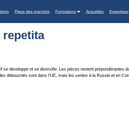
tions
Place des marchés
Formations
Actualités
Expertises
 repetita
vif se développe et se diversifie. Les pièces restent prépondérantes
rs des débouchés sont dans l’UE, mais les ventes à la Russie et en C