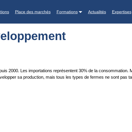
tions
Place des marchés
Formations
Actualités
Expertises
éveloppement
puis 2000. Les importations représentent 30% de la consommation. Mais
elopper sa production, mais tous les types de fermes ne sont pas tail