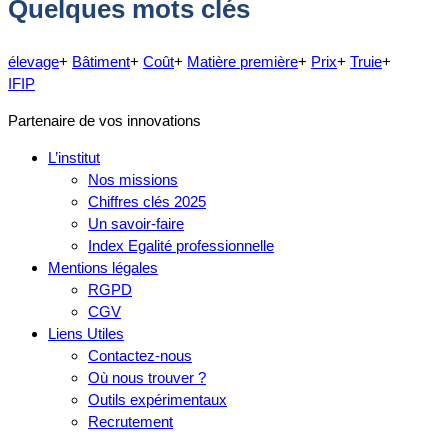
Quelques mots clés
élevage
+
Bâtiment
+
Coût
+
Matière première
+
Prix
+
Truie
+
IFIP
Partenaire de vos innovations
L’institut
Nos missions
Chiffres clés 2025
Un savoir-faire
Index Egalité professionnelle
Mentions légales
RGPD
CGV
Liens Utiles
Contactez-nous
Où nous trouver ?
Outils expérimentaux
Recrutement