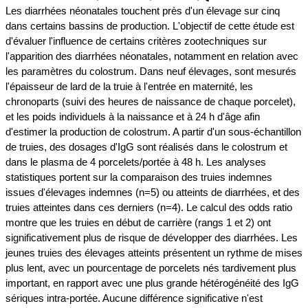
Les diarrhées néonatales touchent près d'un élevage sur cinq
dans certains bassins de production. L'objectif de cette étude est
d'évaluer l'influence de certains critères zootechniques sur
l'apparition des diarrhées néonatales, notamment en relation avec
les paramètres du colostrum. Dans neuf élevages, sont mesurés
l'épaisseur de lard de la truie à l'entrée en maternité, les
chronoparts (suivi des heures de naissance de chaque porcelet),
et les poids individuels à la naissance et à 24 h d'âge afin
d'estimer la production de colostrum. A partir d'un sous-échantillon
de truies, des dosages d'IgG sont réalisés dans le colostrum et
dans le plasma de 4 porcelets/portée à 48 h. Les analyses
statistiques portent sur la comparaison des truies indemnes
issues d'élevages indemnes (n=5) ou atteints de diarrhées, et des
truies atteintes dans ces derniers (n=4). Le calcul des odds ratio
montre que les truies en début de carrière (rangs 1 et 2) ont
significativement plus de risque de développer des diarrhées. Les
jeunes truies des élevages atteints présentent un rythme de mises
plus lent, avec un pourcentage de porcelets nés tardivement plus
important, en rapport avec une plus grande hétérogénéité des IgG
sériques intra-portée. Aucune différence significative n'est