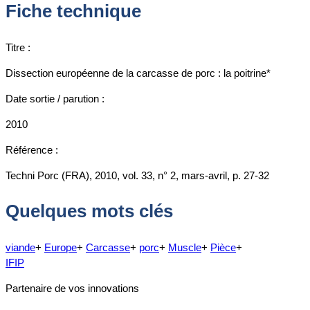
Fiche technique
Titre :
Dissection européenne de la carcasse de porc : la poitrine*
Date sortie / parution :
2010
Référence :
Techni Porc (FRA), 2010, vol. 33, n° 2, mars-avril, p. 27-32
Quelques mots clés
viande
+
Europe
+
Carcasse
+
porc
+
Muscle
+
Pièce
+
IFIP
Partenaire de vos innovations