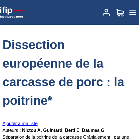
Accueil
Documentations
Dissection européenne de la carcasse
de porc : la poitrine*
Dissection
européenne de la
carcasse de porc : la
poitrine*
Ajouter à ma liste
Auteurs :
Nictou A
,
Guintard
,
Betti E
,
Daumas G
Séparation de la poitrine de la carcasse Crânialement : par une