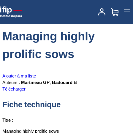
Accueil
Documentations
Managing highly prolific sows
Managing highly
prolific sows
Ajouter à ma liste
Auteurs :
Martineau GP
,
Badouard B
Télécharger
Fiche technique
Titre :
Managing highly prolific sows