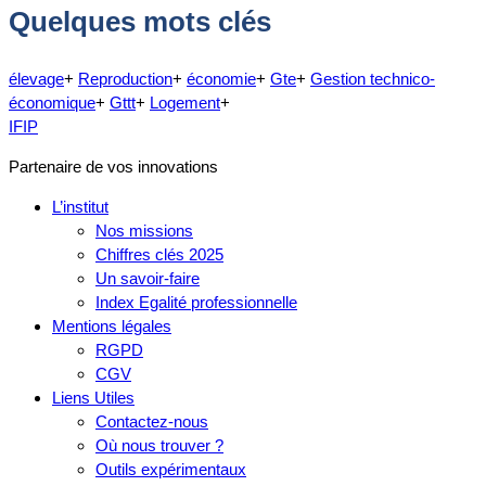
Quelques mots clés
élevage
+
Reproduction
+
économie
+
Gte
+
Gestion technico-
économique
+
Gttt
+
Logement
+
IFIP
Partenaire de vos innovations
L’institut
Nos missions
Chiffres clés 2025
Un savoir-faire
Index Egalité professionnelle
Mentions légales
RGPD
CGV
Liens Utiles
Contactez-nous
Où nous trouver ?
Outils expérimentaux