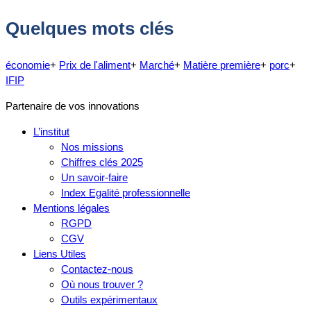
Quelques mots clés
économie
+
Prix de l'aliment
+
Marché
+
Matière première
+
porc
+
IFIP
Partenaire de vos innovations
L’institut
Nos missions
Chiffres clés 2025
Un savoir-faire
Index Egalité professionnelle
Mentions légales
RGPD
CGV
Liens Utiles
Contactez-nous
Où nous trouver ?
Outils expérimentaux