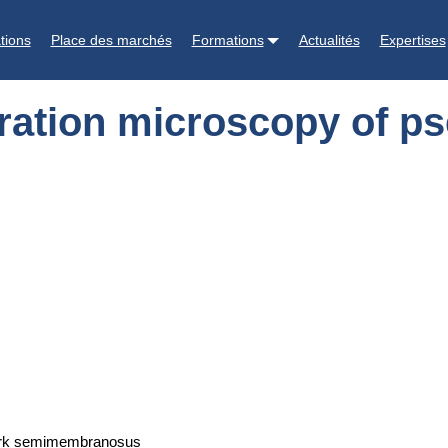
of pse-like zones from pork semimembranosus
tions
Place des marchés
Formations
Actualités
Expertises
ation microscopy of pse
pork semimembranosus