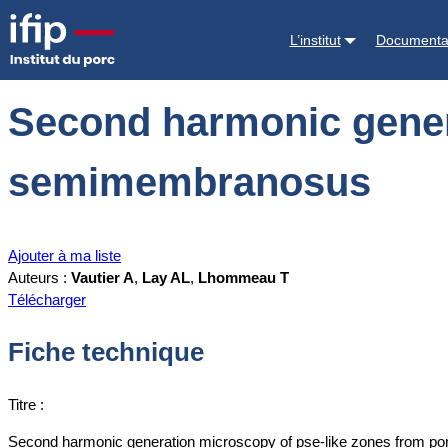
Accueil
Documentations
Second harmonic generation microscopy 
L’institut
Documenta
Second harmonic gener
semimembranosus
Ajouter à ma liste
Auteurs :
Vautier A
,
Lay AL
,
Lhommeau T
Télécharger
Fiche technique
Titre :
Second harmonic generation microscopy of pse-like zones from 