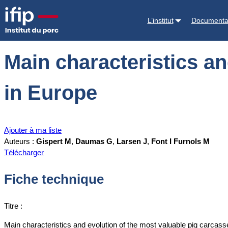
Accueil
Documentations
Main characteristics and evolution of the 
L’institut
Documenta
Main characteristics an
in Europe
Ajouter à ma liste
Auteurs :
Gispert M
,
Daumas G
,
Larsen J
,
Font I Furnols M
Télécharger
Fiche technique
Titre :
Main characteristics and evolution of the most valuable pig carcas