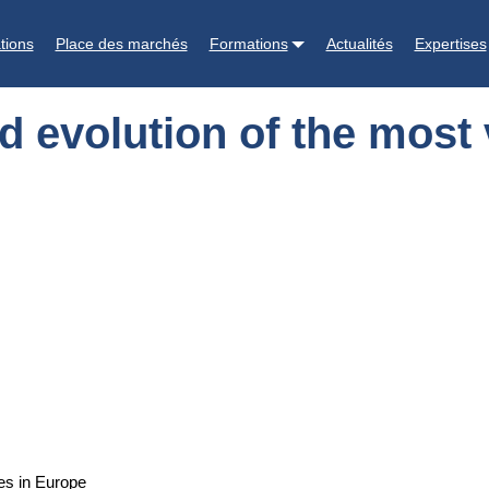
most valuable pig carcasses in Europe
tions
Place des marchés
Formations
Actualités
Expertises
d evolution of the most
ses in Europe