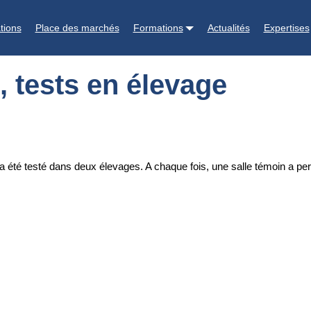
tions
Place des marchés
Formations
Actualités
Expertises
, tests en élevage
a été testé dans deux élevages. A chaque fois, une salle témoin a permi