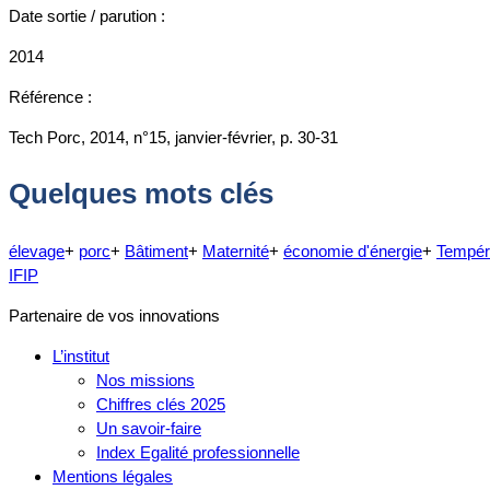
Date sortie / parution :
2014
Référence :
Tech Porc, 2014, n°15, janvier-février, p. 30-31
Quelques mots clés
élevage
+
porc
+
Bâtiment
+
Maternité
+
économie d'énergie
+
Tempér
IFIP
Partenaire de vos innovations
L’institut
Nos missions
Chiffres clés 2025
Un savoir-faire
Index Egalité professionnelle
Mentions légales