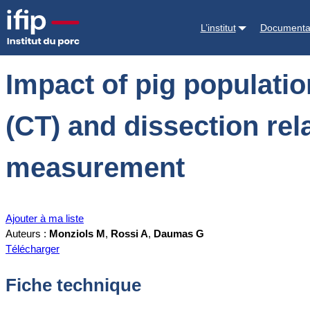
Accueil
Documentations
Impact of pig population (light or heavy)
L’institut
Documenta
Impact of pig populati
(CT) and dissection rel
measurement
Ajouter à ma liste
Auteurs :
Monziols M
,
Rossi A
,
Daumas G
Télécharger
Fiche technique