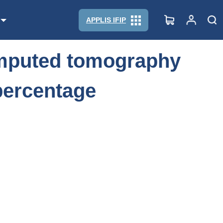
eat percentage measurement
APPLIS IFIP
computed tomography
 percentage