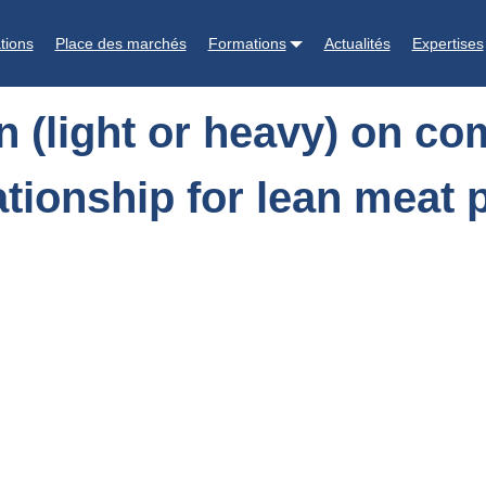
 on computed tomography (CT) and dissection relationship for lean m
tions
Place des marchés
Formations
Actualités
Expertises
on (light or heavy) on 
ationship for lean meat