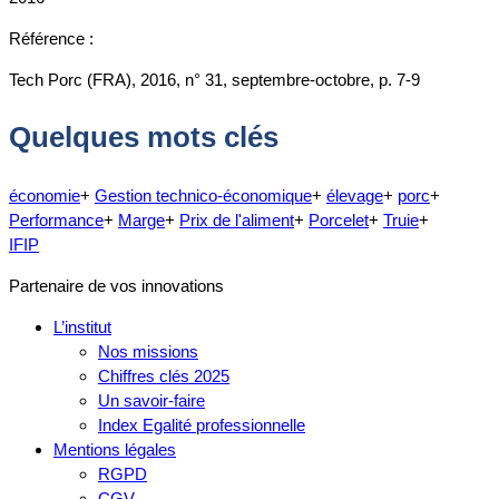
Référence :
Tech Porc (FRA), 2016, n° 31, septembre-octobre, p. 7-9
Quelques mots clés
économie
+
Gestion technico-économique
+
élevage
+
porc
+
Performance
+
Marge
+
Prix de l'aliment
+
Porcelet
+
Truie
+
IFIP
Partenaire de vos innovations
L’institut
Nos missions
Chiffres clés 2025
Un savoir-faire
Index Egalité professionnelle
Mentions légales
RGPD
CGV