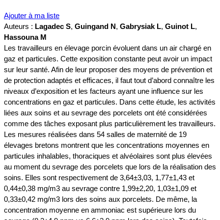
Ajouter à ma liste
Auteurs :
Lagadec S
,
Guingand N
,
Gabrysiak L
,
Guinot L
,
Hassouna M
Les travailleurs en élevage porcin évoluent dans un air chargé en
gaz et particules. Cette exposition constante peut avoir un impact
sur leur santé. Afin de leur proposer des moyens de prévention et
de protection adaptés et efficaces, il faut tout d’abord connaître les
niveaux d’exposition et les facteurs ayant une influence sur les
concentrations en gaz et particules. Dans cette étude, les activités
liées aux soins et au sevrage des porcelets ont été considérées
comme des tâches exposant plus particulièrement les travailleurs.
Les mesures réalisées dans 54 salles de maternité de 19
élevages bretons montrent que les concentrations moyennes en
particules inhalables, thoraciques et alvéolaires sont plus élevées
au moment du sevrage des porcelets que lors de la réalisation des
soins. Elles sont respectivement de 3,64±3,03, 1,77±1,43 et
0,44±0,38 mg/m3 au sevrage contre 1,99±2,20, 1,03±1,09 et
0,33±0,42 mg/m3 lors des soins aux porcelets. De même, la
concentration moyenne en ammoniac est supérieure lors du