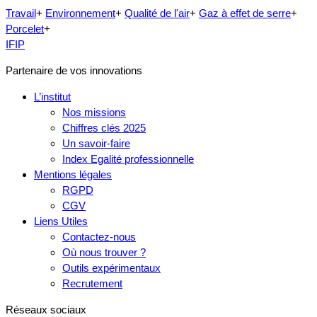
Travail
+
Environnement
+
Qualité de l'air
+
Gaz à effet de serre
+
Porcelet
+
IFIP
Partenaire de vos innovations
L’institut
Nos missions
Chiffres clés 2025
Un savoir-faire
Index Egalité professionnelle
Mentions légales
RGPD
CGV
Liens Utiles
Contactez-nous
Où nous trouver ?
Outils expérimentaux
Recrutement
Réseaux sociaux