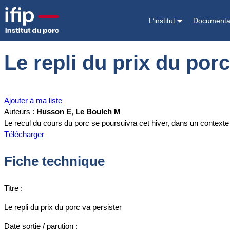
Accueil
Documentations
Le repli du prix du porc va persister
L’institut
Documenta
Le repli du prix du porc
Ajouter à ma liste
Auteurs :
Husson E
,
Le Boulch M
Le recul du cours du porc se poursuivra cet hiver, dans un contexte
Télécharger
Fiche technique
Titre :
Le repli du prix du porc va persister
Date sortie / parution :