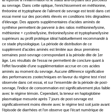
au sevrage. Dans cette optique, l’enrichissement en méthionine,
thréonine et tryptophane de l’aliment de sevrage est testé dans cet
essai mené sur des porcelets élevés en conditions très dégradées
d’élevage. Des apports supplémentaires d’acides aminés de
synthèse permettent de parvenir à des ratios méthionine/lysine,
méthionine + cystine/lysine, thréonine/lysine et tryptophane/lysine
supérieurs au profil protéique idéal habituellement recommandé à
ce stade physiologique. La période de distribution de ce
supplément d’acides aminés est limitée aux deux premières
semaines post-sevrage correspondant à la période dite de 1er
âge. Les résultats de l’essai ne permettent de conclure quant à
l’effet favorable d’une supplémentation accrue en ces acides
aminés au moment du sevrage. Aucune différence significative
des performances zootechniques en faveur du régime test n’est
observée dans cet essai, et sur l’ensemble de la période de post-
sevrage, l’indice de consommation est significativement plus faible
avec le régime témoin. Cependant, la teneur en haptoglobine
plasmatique mesurée après 7 jours de post-sevrage est
significativement moins élevée avec le régime test soit juste avant
l’épisode de diarrhées et l’on observe que l’écart numérique de