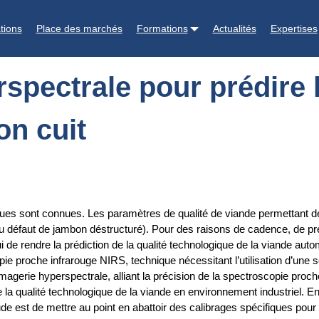
dire la qualité technologique du jambon cuit
tions
Place des marchés
Formations
Actualités
Expertises
rspectrale pour prédire l
on cuit
ues sont connues. Les paramètres de qualité de viande permettant de 
 défaut de jambon déstructuré). Pour des raisons de cadence, de préc
i de rendre la prédiction de la qualité technologique de la viande auto
 proche infrarouge NIRS, technique nécessitant l’utilisation d’une s
erie hyperspectrale, alliant la précision de la spectroscopie proche i
e la qualité technologique de la viande en environnement industriel. E
étude est de mettre au point en abattoir des calibrages spécifiques po