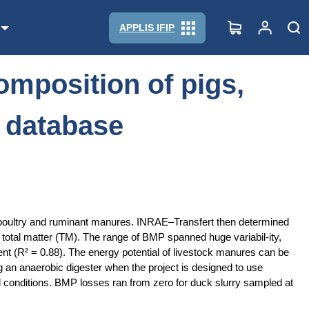
t database
APPLIS IFIP
mposition of pigs,
t database
ig, poultry and ruminant manures. INRAE–Transfert then determined
otal matter (TM). The range of BMP spanned huge variabil-ity,
ent (R² = 0.88). The energy potential of livestock manures can be
 an anaerobic digester when the project is designed to use
d conditions. BMP losses ran from zero for duck slurry sampled at