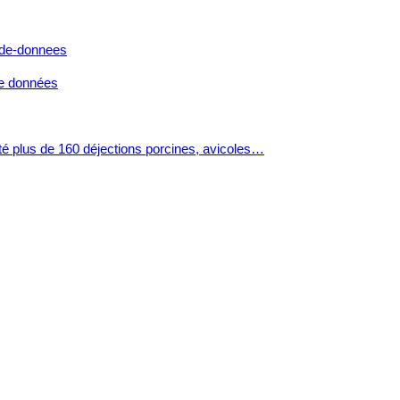
de données
lecté plus de 160 déjections porcines, avicoles…