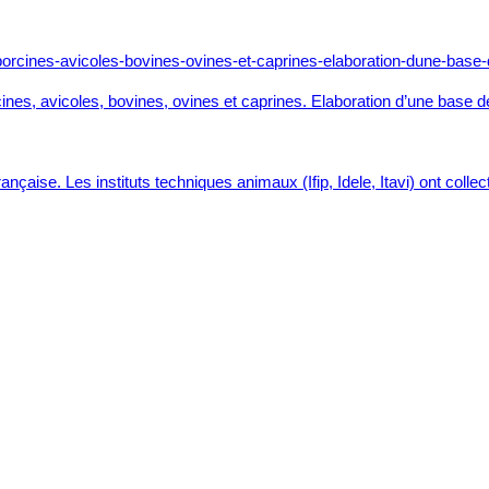
nes, avicoles, bovines, ovines et caprines. Elaboration d’une base 
française. Les instituts techniques animaux (Ifip, Idele, Itavi) ont col