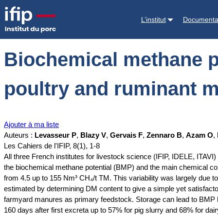
Accueil
Documentations
Biochemical methane potential and chemica
L’institut
Documenta
Biochemical methane po
poultry and ruminant m
Ajouter à ma liste
Auteurs :
Levasseur P
,
Blazy V
,
Gervais F
,
Zennaro B
,
Azam O
,
Les Cahiers de l'IFIP, 8(1), 1-8
All three French institutes for livestock science (IFIP, IDELE, ITAV
the biochemical methane potential (BMP) and the main chemical co
from 4.5 up to 155 Nm³ CH₄/t TM. This variability was largely due t
estimated by determining DM content to give a simple yet satisfact
farmyard manures as primary feedstock. Storage can lead to BMP los
160 days after first excreta up to 57% for pig slurry and 68% for dai