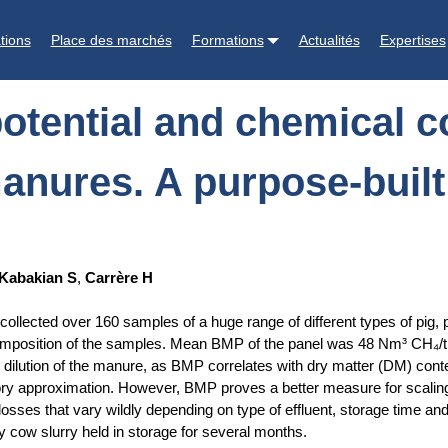
l composition of pigs, poultry and ruminant manures. A purpose-buil
tions
Place des marchés
Formations
Actualités
Expertises
tential and chemical co
anures. A purpose-buil
Kabakian S
,
Carrère H
I) collected over 160 samples of a huge range of different types of p
mposition of the samples. Mean BMP of the panel was 48 Nm³ CH₄/t t
o dilution of the manure, as BMP correlates with dry matter (DM) cont
ory approximation. However, BMP proves a better measure for scaling
ses that vary wildly depending on type of effluent, storage time an
ry cow slurry held in storage for several months.