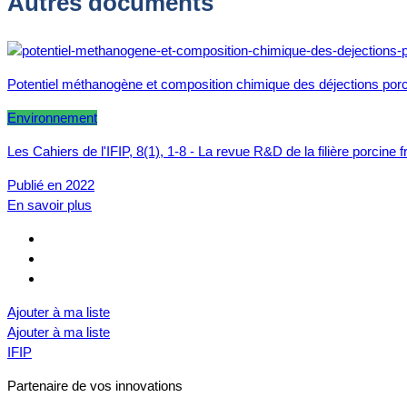
Autres documents
Potentiel méthanogène et composition chimique des déjections porci
Environnement
Les Cahiers de l'IFIP, 8(1), 1-8 - La revue R&D de la filière porcine 
Publié en 2022
En savoir plus
Ajouter à ma liste
Ajouter à ma liste
IFIP
Partenaire de vos innovations