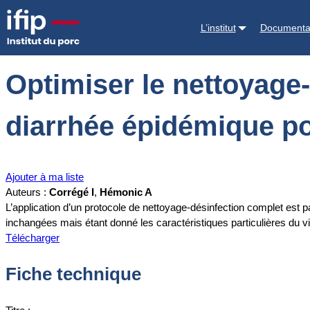
Accueil
Documentations
Optimiser le nettoyage-désinfection pour p
L’institut
Documenta
Optimiser le nettoyage-
diarrhée épidémique p
Ajouter à ma liste
Auteurs :
Corrégé I
,
Hémonic A
L’application d’un protocole de nettoyage-désinfection complet est p
inchangées mais étant donné les caractéristiques particulières du vi
Télécharger
Fiche technique