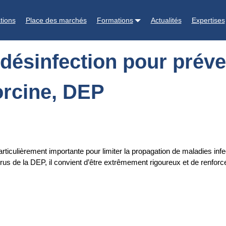
révenir la propagation de la diarrhée épidémique porcine, DEP
tions
Place des marchés
Formations
Actualités
Expertises
désinfection pour préve
orcine, DEP
articulièrement importante pour limiter la propagation de maladies in
rus de la DEP, il convient d’être extrêmement rigoureux et de renforce