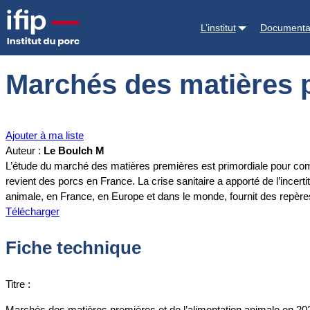
Accueil
Documentations
Marchés des matières premières et de l’al
L’institut
Documenta
Marchés des matières p
Ajouter à ma liste
Auteur :
Le Boulch M
L’étude du marché des matières premières est primordiale pour comp
revient des porcs en France. La crise sanitaire a apporté de l’incert
animale, en France, en Europe et dans le monde, fournit des repèr
Télécharger
Fiche technique
Titre :
Marchés des matières premières et de l’alimentation animale en 20