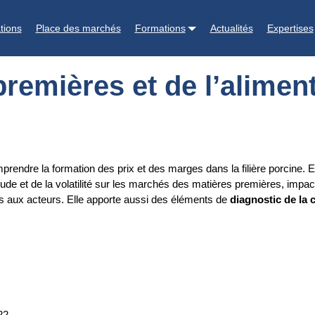
imentation animale en 2022
tions
Place des marchés
Formations
Actualités
Expertises
remières et de l’alimen
rendre la formation des prix et des marges dans la filière porcine. 
itude et de la volatilité sur les marchés des matières premières, impa
es aux acteurs. Elle apporte aussi des éléments de
diagnostic de la 
22