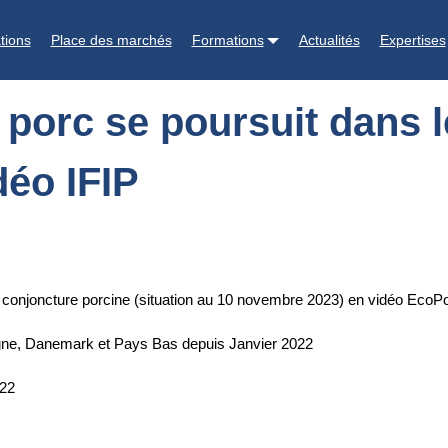
ans le monde (situation au 10 novembre 2023) - vidéo IFIP
tions
Place des marchés
Formations
Actualités
Expertises
 porc se poursuit dans l
déo IFIP
 conjoncture porcine (situation au 10 novembre 2023) en vidéo EcoPo
agne, Danemark et Pays Bas depuis Janvier 2022
022