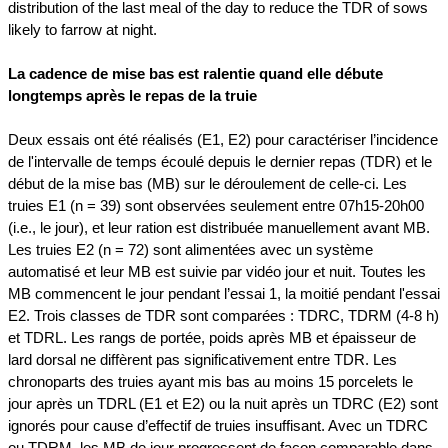
distribution of the last meal of the day to reduce the TDR of sows
likely to farrow at night.
La cadence de mise bas est ralentie quand elle débute
longtemps après le repas de la truie
Deux essais ont été réalisés (E1, E2) pour caractériser l’incidence
de l'intervalle de temps écoulé depuis le dernier repas (TDR) et le
début de la mise bas (MB) sur le déroulement de celle-ci. Les
truies E1 (n = 39) sont observées seulement entre 07h15-20h00
(i.e., le jour), et leur ration est distribuée manuellement avant MB.
Les truies E2 (n = 72) sont alimentées avec un système
automatisé et leur MB est suivie par vidéo jour et nuit. Toutes les
MB commencent le jour pendant l’essai 1, la moitié pendant l'essai
E2. Trois classes de TDR sont comparées : TDRC, TDRM (4-8 h)
et TDRL. Les rangs de portée, poids après MB et épaisseur de
lard dorsal ne diffèrent pas significativement entre TDR. Les
chronoparts des truies ayant mis bas au moins 15 porcelets le
jour après un TDRL (E1 et E2) ou la nuit après un TDRC (E2) sont
ignorés pour cause d’effectif de truies insuffisant. Avec un TDRC
ou TDRM, les MB de jour progressent de façon comparable dans