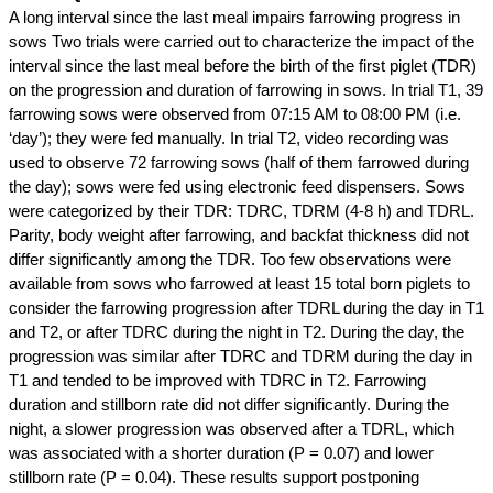
A long interval since the last meal impairs farrowing progress in
sows Two trials were carried out to characterize the impact of the
interval since the last meal before the birth of the first piglet (TDR)
on the progression and duration of farrowing in sows. In trial T1, 39
farrowing sows were observed from 07:15 AM to 08:00 PM (i.e.
‘day’); they were fed manually. In trial T2, video recording was
used to observe 72 farrowing sows (half of them farrowed during
the day); sows were fed using electronic feed dispensers. Sows
were categorized by their TDR: TDRC, TDRM (4-8 h) and TDRL.
Parity, body weight after farrowing, and backfat thickness did not
differ significantly among the TDR. Too few observations were
available from sows who farrowed at least 15 total born piglets to
consider the farrowing progression after TDRL during the day in T1
and T2, or after TDRC during the night in T2. During the day, the
progression was similar after TDRC and TDRM during the day in
T1 and tended to be improved with TDRC in T2. Farrowing
duration and stillborn rate did not differ significantly. During the
night, a slower progression was observed after a TDRL, which
was associated with a shorter duration (P = 0.07) and lower
stillborn rate (P = 0.04). These results support postponing