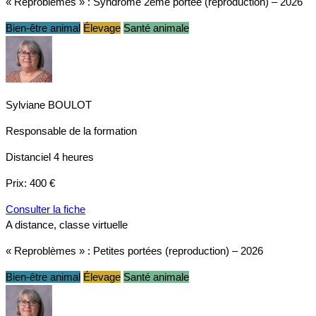
« Reproblèmes » : Syndrôme 2ème portée (reproduction) – 2026
Bien-être animal
Élevage
Santé animale
Sylviane BOULOT
Responsable de la formation
Distanciel
4 heures
Prix:
400 €
Consulter la fiche
A distance, classe virtuelle
« Reproblèmes » : Petites portées (reproduction) – 2026
Bien-être animal
Élevage
Santé animale