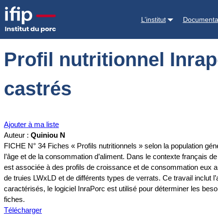
Accueil
Documentations
Profil nutritionnel Inraporc n° 34 : (LWxLD
L’institut
Documenta
Profil nutritionnel Inr
castrés
Ajouter à ma liste
Auteur :
Quiniou N
FICHE N° 34 Fiches « Profils nutritionnels » selon la population géné
l’âge et de la consommation d’aliment. Dans le contexte français de
est associée à des profils de croissance et de consommation eux aus
de truies LWxLD et de différents types de verrats. Ce travail inclut
caractérisés, le logiciel InraPorc est utilisé pour déterminer les 
fiches.
Télécharger