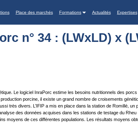
) x (LWxPP) profil des mâles castrés
tions
Place des marchés
Formations
Actualités
Expertises
aporc n° 34 : (LWxLD) x 
tique. Le logiciel InraPorc estime les besoins nutritionnels des porcs
 production porcine, il existe un grand nombre de croisements génétiq
si très divers. L’IFIP a mis en place dans la station de Romillé, un 
 l’analyse des données acquises dans les stations de testage du Rheu 
besoins moyens de ces différentes populations. Les résultats moyens 