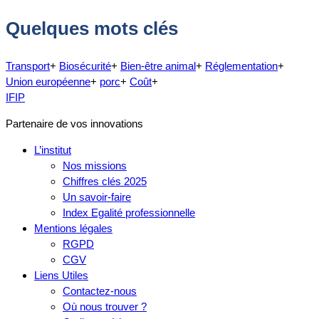
Quelques mots clés
Transport
+
Biosécurité
+
Bien-être animal
+
Réglementation
+
Union européenne
+
porc
+
Coût
+
IFIP
Partenaire de vos innovations
L’institut
Nos missions
Chiffres clés 2025
Un savoir-faire
Index Egalité professionnelle
Mentions légales
RGPD
CGV
Liens Utiles
Contactez-nous
Où nous trouver ?