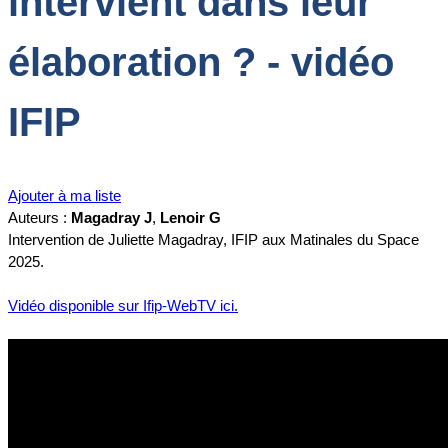
intervient dans leur
élaboration ? - vidéo
IFIP
Ajouter à ma liste
Auteurs :
Magadray J
,
Lenoir G
Intervention de Juliette Magadray, IFIP aux Matinales du Space
2025.
Vidéo disponible sur Ifip-WebTV ici.