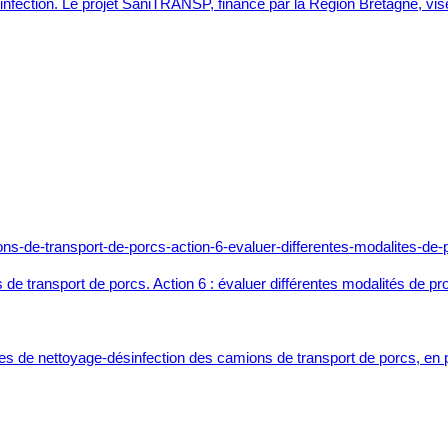
sinfection. Le projet SaniTRANSP, financé par la Région Bretagne, vise
de transport de porcs. Action 6 : évaluer différentes modalités de pr
e nettoyage-désinfection des camions de transport de porcs, en parti