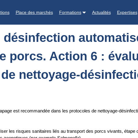
atisée de l’extérieur des camions de transport de porcs. Action 6 : év
tions
Place des marchés
Formations
Actualités
Expertises
e désinfection automatis
 porcs. Action 6 : évalu
 de nettoyage-désinfect
apage est recommandée dans les protocoles de nettoyage-désinfectio
r les risques sanitaires liés au transport des porcs vivants, étape cr
nes zoonotiques (par exemple
Salmonella
).