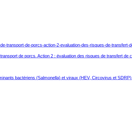
 transport de porcs. Action 2 : évaluation des risques de transfert d
aminants bactériens (Salmonella) et viraux (HEV, Circovirus et SDRP) d