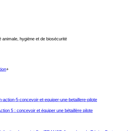
 animale, hygiène et de biosécurité
tion
+
ction 5 : concevoir et équiper une bétaillère pilote