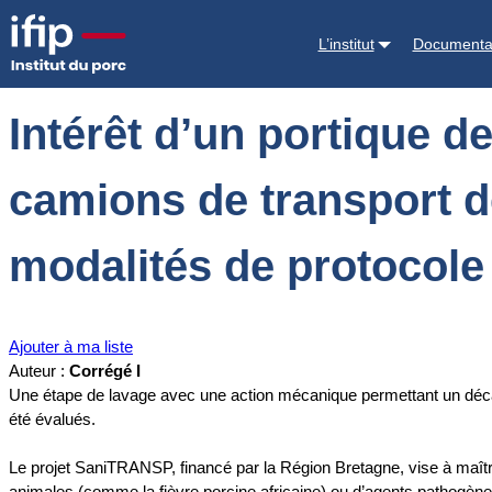
Accueil
Documentations
Intérêt d’un portique de désinfection autom
L’institut
Documenta
Intérêt d’un portique d
camions de transport de
modalités de protocole
Ajouter à ma liste
Auteur :
Corrégé I
Une étape de lavage avec une action mécanique permettant un déc
été évalués.
Le projet SaniTRANSP, financé par la Région Bretagne, vise à maîtrise
animales (comme la fièvre porcine africaine) ou d’agents pathogè