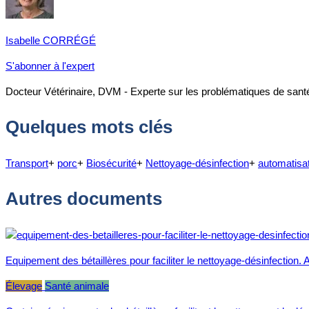
Isabelle CORRÉGÉ
S'abonner à l'expert
Docteur Vétérinaire, DVM - Experte sur les problématiques de santé
Quelques mots clés
Transport
+
porc
+
Biosécurité
+
Nettoyage-désinfection
+
automatisa
Autres documents
Equipement des bétaillères pour faciliter le nettoyage-désinfection. A
Élevage
Santé animale