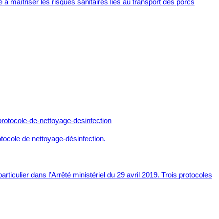
 à maîtriser les risques sanitaires liés au transport des porcs
otocole de nettoyage-désinfection.
culier dans l’Arrêté ministériel du 29 avril 2019. Trois protocoles