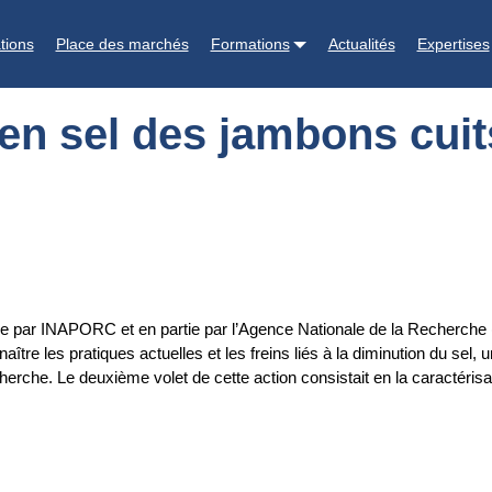
 cuits par le choix des muscles
tions
Place des marchés
Formations
Actualités
Expertises
en sel des jambons cuit
rtie par INAPORC et en partie par l’Agence Nationale de la Recherch
ître les pratiques actuelles et les freins liés à la diminution du sel
recherche. Le deuxième volet de cette action consistait en la caractér