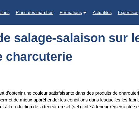
sur le développement de la couleur des produits de charcuterie
tions
Place des marchés
Formations
Actualités
Expertises
de salage-salaison sur 
e charcuterie
nt d’obtenir une couleur satisfaisante dans des produits de charcuteri
permet de mieux appréhender les conditions dans lesquelles les fabr
et à la réduction de la teneur en sel (sel nitrité à teneur réglementée en