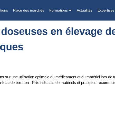
ge de porcs : recommandations pratiques
tions
Place des marchés
Formations
Actualités
Expertises
 doseuses en élevage de
iques
ns sur une utilisation optimale du médicament et du matériel lors de
 l'eau de boisson - Prix indicatifs de matériels et pratiques recomm