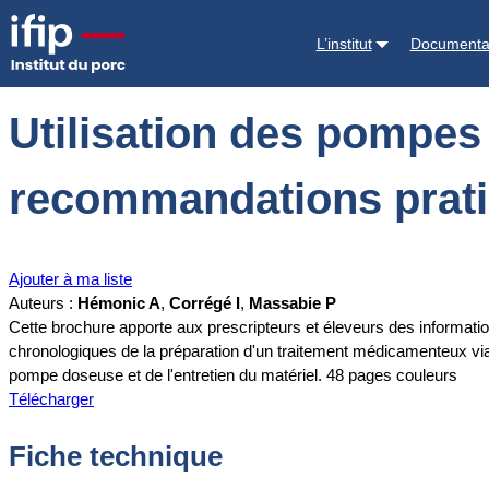
Accueil
Documentations
Utilisation des pompes doseuses en éleva
L’institut
Documenta
Utilisation des pompes
recommandations prat
Ajouter à ma liste
Auteurs :
Hémonic A
,
Corrégé I
,
Massabie P
Cette brochure apporte aux prescripteurs et éleveurs des informatio
chronologiques de la préparation d'un traitement médicamenteux via
pompe doseuse et de l'entretien du matériel. 48 pages couleurs
Télécharger
Fiche technique