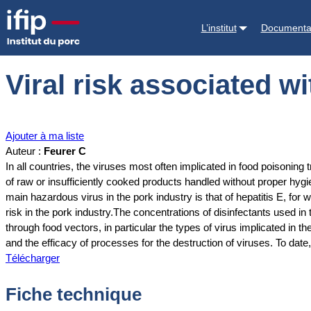
Accueil
Documentations
Viral risk associated with pork consumptio
L’institut
Documenta
Viral risk associated 
Ajouter à ma liste
Auteur :
Feurer C
In all countries, the viruses most often implicated in food poisoning
of raw or insufficiently cooked products handled without proper hyg
main hazardous virus in the pork industry is that of hepatitis E, fo
risk in the pork industry.The concentrations of disinfectants used in 
through food vectors, in particular the types of virus implicated in 
and the efficacy of processes for the destruction of viruses. To date,
Télécharger
Fiche technique