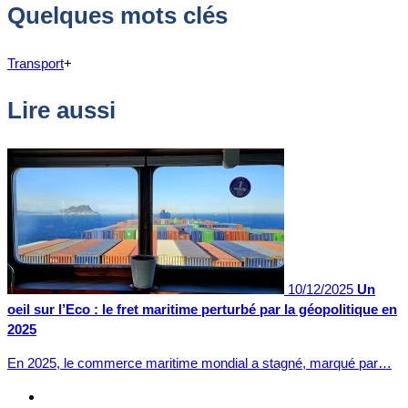
Quelques mots clés
Transport
+
Lire aussi
10/12/2025
Un
oeil sur l’Eco : le fret maritime perturbé par la géopolitique en
2025
En 2025, le commerce maritime mondial a stagné, marqué par…