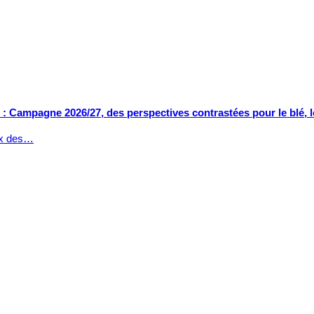
: Campagne 2026/27, des perspectives contrastées pour le blé, le
ux des…