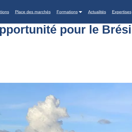
, une opportunité pour le Brésil
tions
Place des marchés
Formations
Actualités
Expertises
portunité pour le Brési