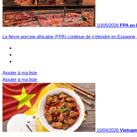
10/05/2026
FPA en 
La fièvre porcine africaine (FPA) continue de s’étendre en Espagne
Ajouter à ma liste
Ajouter à ma liste
10/04/2026
Vietnam