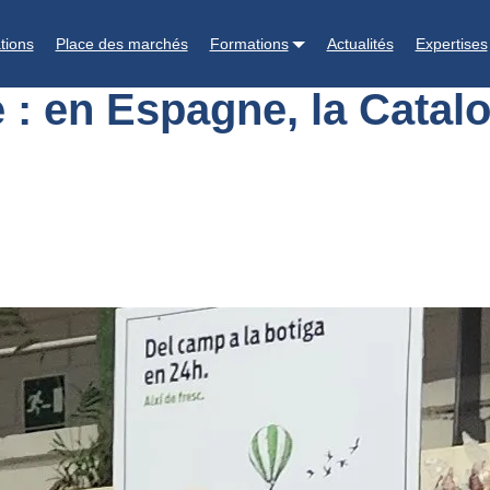
africaine : en Espagne, la Catalogne est touchée
tions
Place des marchés
Formations
Actualités
Expertises
e : en Espagne, la Catal