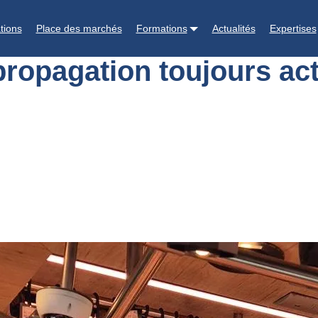
 : une propagation toujours active et des mesures renforcées
tions
Place des marchés
Formations
Actualités
Expertises
ropagation toujours ac