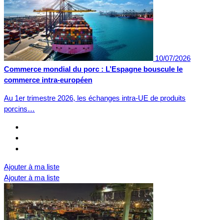
10/07/2026
Commerce mondial du porc : L’Espagne bouscule le
commerce intra-européen
Au 1er trimestre 2026, les échanges intra-UE de produits
porcins…
Ajouter à ma liste
Ajouter à ma liste