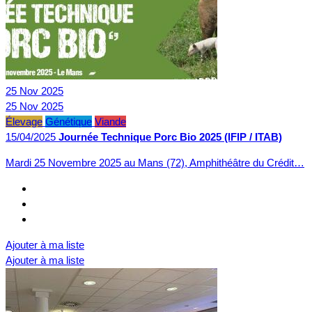
25
Nov
2025
25
Nov
2025
Élevage
Génétique
Viande
15/04/2025
Journée Technique Porc Bio 2025 (IFIP / ITAB)
Mardi 25 Novembre 2025 au Mans (72), Amphithéâtre du Crédit…
Ajouter à ma liste
Ajouter à ma liste