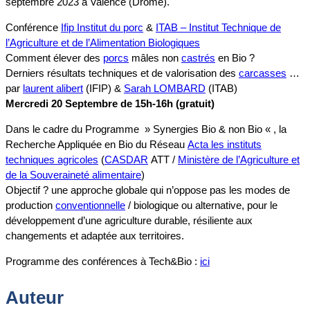
septembre 2023 à Valence (Drôme).
Conférence
Ifip Institut du porc
&
ITAB – Institut Technique de
l’Agriculture et de l’Alimentation Biologiques
Comment élever des
porcs
mâles non
castrés
en Bio ?
Derniers résultats techniques et de valorisation des
carcasses
…
par
laurent alibert
(IFIP) &
Sarah LOMBARD
(ITAB)
Mercredi 20 Septembre de 15h-16h (gratuit)
Dans le cadre du Programme » Synergies Bio & non Bio « , la
Recherche Appliquée en Bio du Réseau
Acta les instituts
techniques agricoles
(
CASDAR
ATT /
Ministère de l’Agriculture et
de la Souveraineté alimentaire
)
Objectif ? une approche globale qui n’oppose pas les modes de
production
conventionnelle
/ biologique ou alternative, pour le
développement d’une agriculture durable, résiliente aux
changements et adaptée aux territoires.
Programme des conférences à Tech&Bio :
ici
Auteur