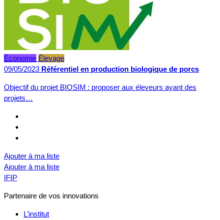
Économie
Élevage
09/05/2023
Référentiel en production biologique de porcs
Objectif du projet BIOSIM : proposer aux éleveurs ayant des
projets…
Ajouter à ma liste
Ajouter à ma liste
IFIP
Partenaire de vos innovations
L’institut